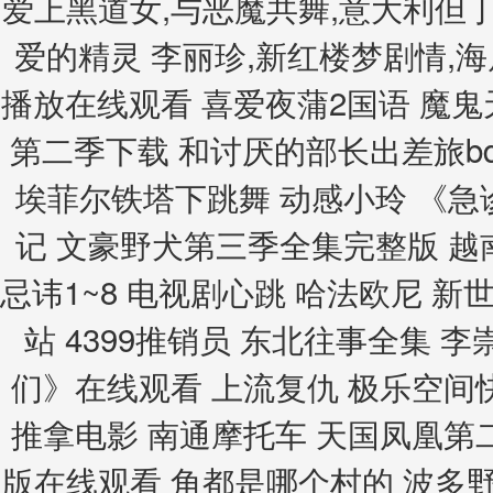
爱上黑道女,与恶魔共舞,意大利但丁
爱的精灵 李丽珍,新红楼梦剧情,