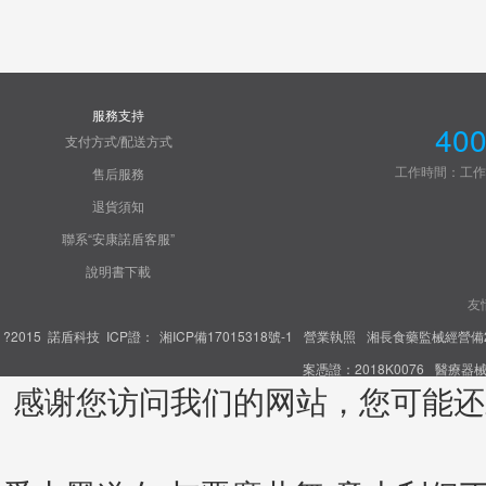
服務支持
400
支付方式/配送方式
工作時間：工作日8:3
售后服務
退貨須知
聯系“安康諾盾客服”
說明書下載
友
?2015 諾盾科技
ICP證：
湘ICP備17015318號-1
營業執照
湘長食藥監械經營備20
案憑證：2018K0076
醫療器械
感谢您访问我们的网站，您可能还