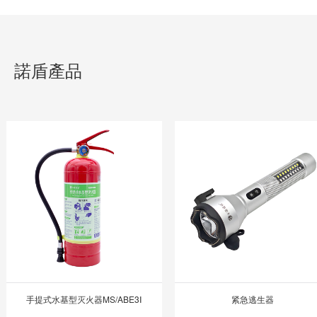
諾盾產品
手提式水基型灭火器MS/ABE3Ⅰ
紧急逃生器